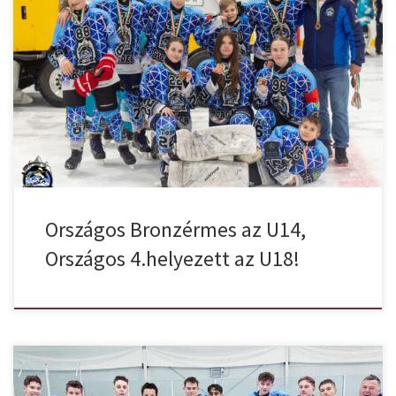
Final Four 2025.03.22. Bronzérmes az U14-es csapatunk! Első
meccsünk sajnos valahol elveszett, túlságosan rástresszeltek a
gyerekek. Ami nem is csoda, hiszen olyan ellenféllel kellett
küzdeniük akik technikailag is bőven magas szinten játszanak.
Gyermekeink ennek ellenére is tartották a versenyt, kimagasló
játékot hoztak, de sajnos nem sikerült a Lizards csapatot
leküzdeni. […]
Országos Bronzérmes az U14,
Országos 4.helyezett az U18!