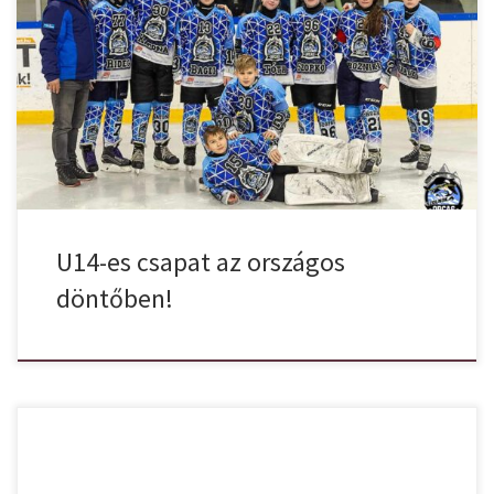
The Final Countdown! Bejutottunk a döntőbe! U14-es csapatunk az
országos top 4-ben! A Középszakasz Felsőház 10 csapata közül,
csoport másodikként. A középszakaszt ismét egy remek nappal
zártuk március 8-án, Algyőn 2 nehéz ellenféllel küzdöttünk.
Büszkék lehetünk a gyerekekre! A nehezebb meccsel kezdtünk,
ami látszott is, mert bár elhúztunk, a vége […]
U14-es csapat az országos
döntőben!
Hivatalosan is felavattuk, áldással rajta, ünnepélyes keretek között