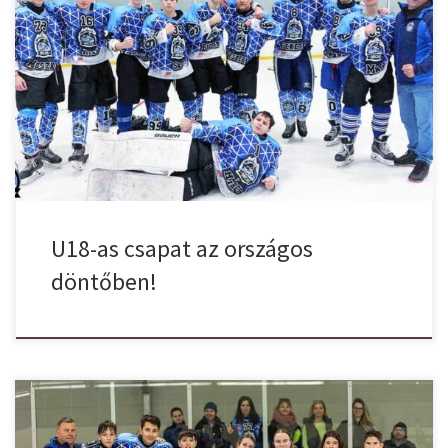
The Final Countdown! Az U14-es csapatunk után az U18 is az
országos döntőben! Március 14-i középdöntőben az U18-as
csapatunkra a szarvasi jégpályán várt két kemény mérkőzés,
amelynek nem kevesebb tétje volt, mint a FINAL FOUR-ba való
bejutás. A feladat nem volt ismeretlen a gyerekek számára, mert
2023-ban két korosztályban (az […]
U18-as csapat az országos
döntőben!