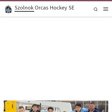
Szolnok Orcas Hockey SE
Skip to content
Search
Me