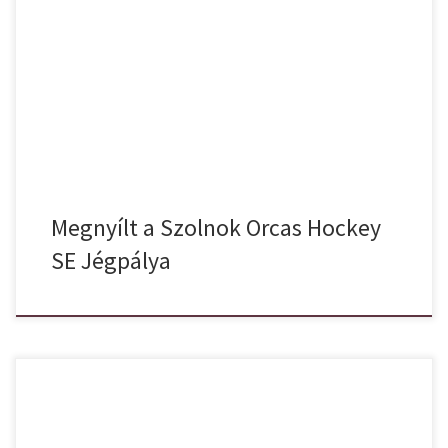
megnyitottuk a Szolnok Orcas Hockey SE – Szolnoki Jégpálya-t.
Sok fáradhatatlan áldozatos munka, hit, akarat, kitartás, szervezés
és megannyi szorgos kéz munkája. Ezek vagyunk mi. Az
ünnepélyes megnyitón sok sok látogató, sportemberek, meghívott
vendégek vettek részt. Az avatót követő jégdisco hangulatáról
Szolnok […]
Megnyílt a Szolnok Orcas Hockey
SE Jégpálya
Örömhírrel jövünk, hamarosan megnyitja kapuit a Szolnok Orcas
Hockey Egyesület Szolnoki Jégpálya. Teljes gőzerővel folyik a