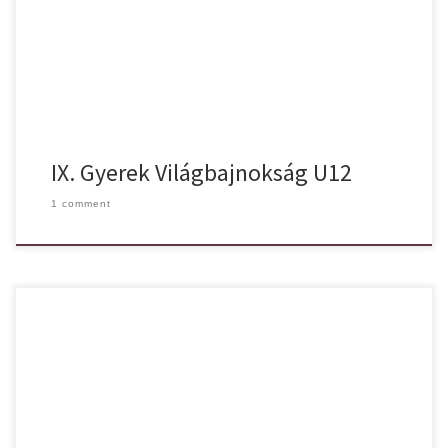
küzdöttek, így a lányok arany és az ezüst éremmel tértek haza.
Hajrá Orcas! Gratulálunk Lányok!
IX. Gyerek Világbajnokság U12
1 comment
Jól szerepelt a Kaposvári jégcsarnokban a Szolnok Orcas u14
csapata.