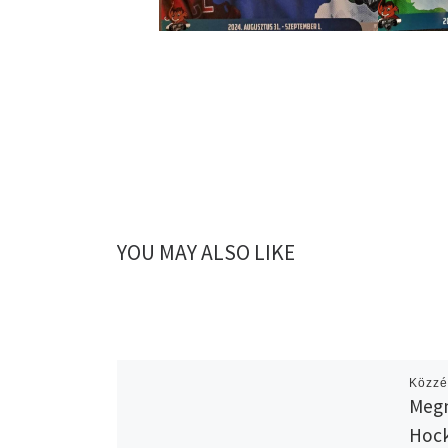
YOU MAY ALSO LIKE
Közzé
Megn
Hock