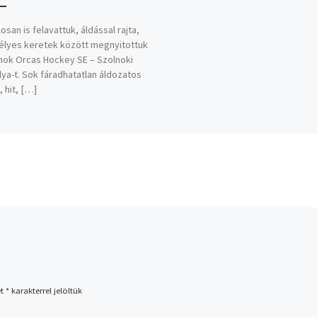
osan is felavattuk, áldással rajta,
lyes keretek között megnyitottuk
nok Orcas Hockey SE – Szolnoki
ya-t. Sok fáradhatatlan áldozatos
 hit, […]
et
*
karakterrel jelöltük