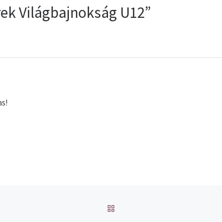
erek Világbajnokság U12”
as!
BACK TO POST LIST