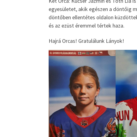
Két Orca: Kucser Jázmin és Tóth Lia is
egyesületet, akik egészen a döntőig m
döntőben ellentétes oldalon küzdöttek
és az ezüst éremmel tértek haza.
Hajrá Orcas! Gratulálunk Lányok!