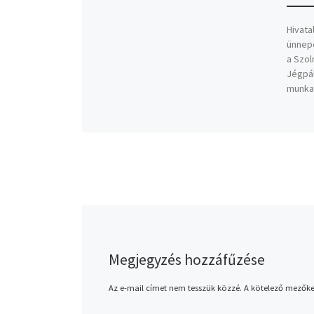
Hivatal
ünnepé
a Szol
Jégpál
munka,
Megjegyzés hozzáfűzése
Az e-mail címet nem tesszük közzé.
A kötelező mezők