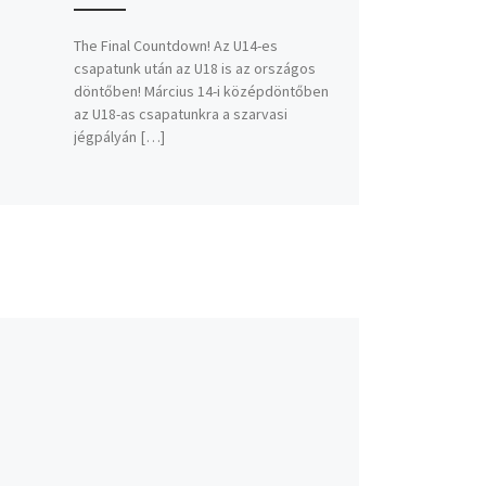
The Final Countdown! Az U14-es
csapatunk után az U18 is az országos
döntőben! Március 14-i középdöntőben
az U18-as csapatunkra a szarvasi
jégpályán […]