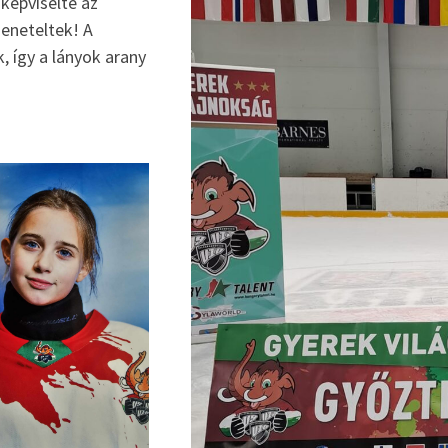
 képviselte az
eneteltek! A
, így a lányok arany