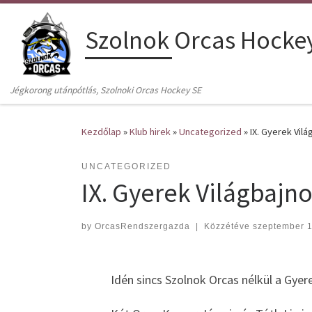
Skip to content
Szolnok Orcas Hocke
Jégkorong utánpótlás, Szolnoki Orcas Hockey SE
Kezdőlap
»
Klub hirek
»
Uncategorized
»
IX. Gyerek Vil
UNCATEGORIZED
IX. Gyerek Világbajn
by
OrcasRendszergazda
|
Közzétéve
szeptember 1
Idén sincs Szolnok Orcas nélkül a Gyer