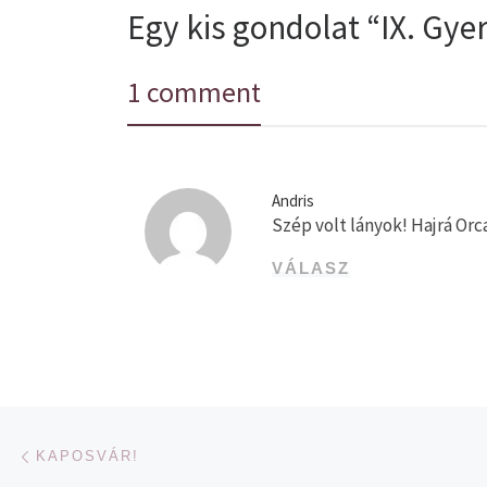
Egy kis gondolat “IX. Gy
1 comment
Andris
Szép volt lányok! Hajrá Orc
VÁLASZ
Navigálás a bejegyzések között
Previous post
KAPOSVÁR!