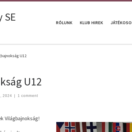
y SE
RÓLUNK
KLUB HIREK
JÁTÉKOSO
ágbajnokság U12
okság U12
, 2024
|
1 comment
ek Világbajnokság!