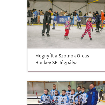
Hivatalosan is felavattuk, áldással rajta, ünnepélyes
keretek között megnyitottuk a Szolnok Orcas Hockey
SE – Szolnoki Jégpálya-t. Sok fáradhatatlan áldozatos
munka, hit, akarat, kitartás, szervezés és megannyi
szorgos kéz munkája. Ezek vagyunk mi. Az ünnepélyes
megnyitón sok sok látogató, sportemberek, meghívott
vendégek vettek részt. Az avatót követő jégdisco
hangulatáról Szolnok […]
Megnyílt a Szolnok Orcas
Hockey SE Jégpálya
Jól szerepelt a Kaposvári jégcsarnokban a Szolnok