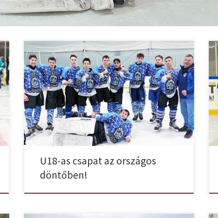
The Final Countdown! Az U14-es csapatunk után az
U18 is az országos döntőben! Március 14-i
középdöntőben az U18-as csapatunkra a szarvasi
jégpályán várt két kemény mérkőzés, amelynek nem
kevesebb tétje volt, mint a FINAL FOUR-ba való
bejutás. A feladat nem volt ismeretlen a gyerekek
számára, mert 2023-ban két korosztályban (az […]
U18-as csapat az országos
döntőben!