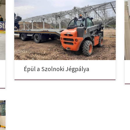
Örömhírrel jövünk, hamarosan megnyitja kapuit a
Szolnok Orcas Hockey Egyesület Szolnoki Jégpálya.
Teljes gőzerővel folyik a munka, szülői támogatással,
egyesületi összefogással, és TAO támogatás
segítségével. A téli szünettől kezdődően minden
korcsolyázni vágyó róhatja a köröket a jégarénában
egészen áprilisig.
Sok feladat vár még az
egyesületre és az összetartó sportolóinkra, […]
Épül a Szolnoki Jégpálya