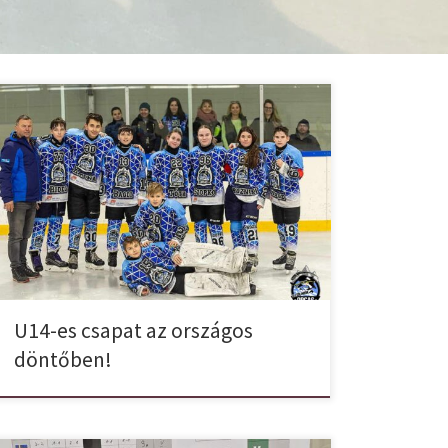
The Final Countdown! Bejutottunk a döntőbe! U14-es
csapatunk az országos top 4-ben! A Középszakasz
Felsőház 10 csapata közül, csoport másodikként. A
középszakaszt ismét egy remek nappal zártuk március
8-án, Algyőn 2 nehéz ellenféllel küzdöttünk. Büszkék
lehetünk a gyerekekre! A nehezebb meccsel
kezdtünk, ami látszott is, mert bár elhúztunk, a vége
[…]
U14-es csapat az országos
döntőben!