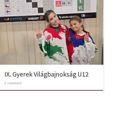
Idén sincs Szolnok Orcas nélkül a Gyerek
Világbajnokság! Két Orca: Kucser Jázmin és Tóth Lia is
képviselte az egyesületet, akik egészen a döntőig
meneteltek! A döntőben ellentétes oldalon
küzdöttek, így a lányok arany és az ezüst éremmel
tértek haza. Hajrá Orcas! Gratulálunk Lányok!
IX. Gyerek Világbajnokság U12
1 comment