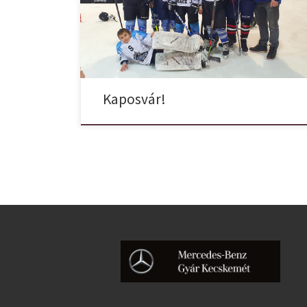
Orcas u14 csapata.
Kaposvár!