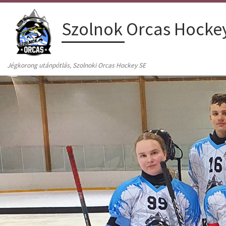
Skip to content
Szolnok Orcas Hocke
Jégkorong utánpótlás, Szolnoki Orcas Hockey SE