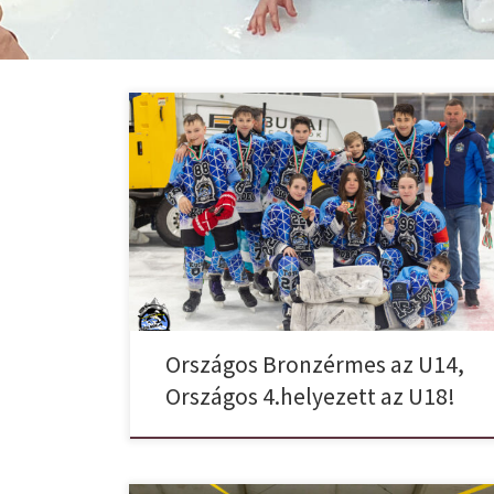
Final Four 2025.03.22. Bronzérmes az U14-es
csapatunk! Első meccsünk sajnos valahol elveszett,
túlságosan rástresszeltek a gyerekek. Ami nem is
csoda, hiszen olyan ellenféllel kellett küzdeniük akik
technikailag is bőven magas szinten játszanak.
Gyermekeink ennek ellenére is tartották a versenyt,
kimagasló játékot hoztak, de sajnos nem sikerült a
Lizards csapatot leküzdeni. […]
Országos Bronzérmes az U14,
Országos 4.helyezett az U18!