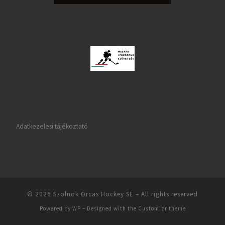
Adatkezelesi tájékoztató
© 2026
Szolnok Orcas Hockey SE
– All rights reserved
Powered by
WP
– Designed with the
Customizr theme