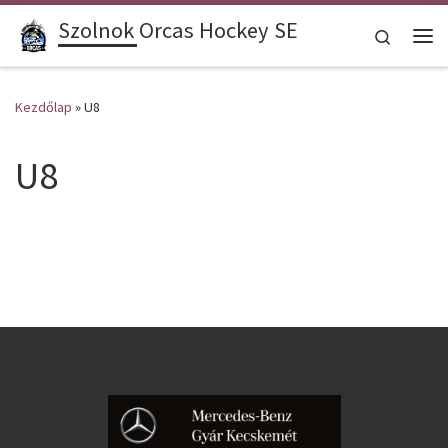
Szolnok Orcas Hockey SE
Skip to content
Search
Me
Kezdőlap
»
U8
U8