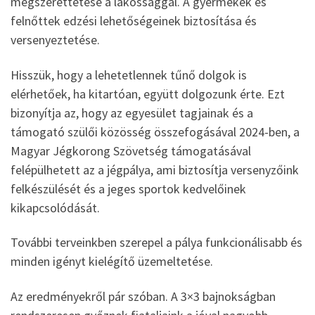
megszerettetése a lakossággal. A gyermekek és
felnőttek edzési lehetőségeinek biztosítása és
versenyeztetése.
Hisszük, hogy a lehetetlennek tűnő dolgok is
elérhetőek, ha kitartóan, együtt dolgozunk érte. Ezt
bizonyítja az, hogy az egyesület tagjainak és a
támogató szülői közösség összefogásával 2024-ben, a
Magyar Jégkorong Szövetség támogatásával
felépülhetett az a jégpálya, ami biztosítja versenyzőink
felkészülését és a jeges sportok kedvelőinek
kikapcsolódását.
További terveinkben szerepel a pálya funkcionálisabb és
minden igényt kielégítő üzemeltetése.
Az eredményekről pár szóban. A 3×3 bajnokságban