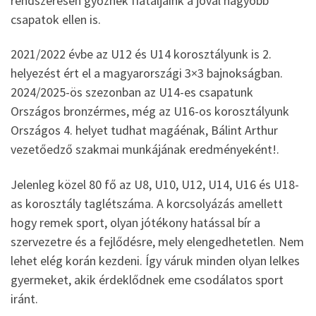
rendszeresen győznek fiataljaink a jóval nagyobb
csapatok ellen is.
2021/2022 évbe az U12 és U14 korosztályunk is 2.
helyezést ért el a magyarországi 3×3 bajnokságban.
2024/2025-ös szezonban az U14-es csapatunk
Országos bronzérmes, még az U16-os korosztályunk
Országos 4. helyet tudhat magáénak, Bálint Arthur
vezetőedző szakmai munkájának eredményeként!.
Jelenleg közel 80 fő az U8, U10, U12, U14, U16 és U18-
as korosztály taglétszáma. A korcsolyázás amellett
hogy remek sport, olyan jótékony hatással bír a
szervezetre és a fejlődésre, mely elengedhetetlen. Nem
lehet elég korán kezdeni. Így váruk minden olyan lelkes
gyermeket, akik érdeklődnek eme csodálatos sport
iránt.