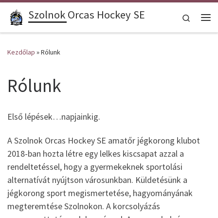
Szolnok Orcas Hockey SE
Skip to content
Search
Me
Kezdőlap
»
Rólunk
Rólunk
Első lépések…napjainkig.
A Szolnok Orcas Hockey SE amatőr jégkorong klubot
2018-ban hozta létre egy lelkes kiscsapat azzal a
rendeltetéssel, hogy a gyermekeknek sportolási
alternatívát nyújtson városunkban. Küldetésünk a
jégkorong sport megismertetése, hagyományának
megteremtése Szolnokon. A korcsolyázás