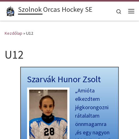
Szolnok Orcas Hockey SE
Skip to content
Search
Me
Kezdőlap
»
U12
U12
Szarvák Hunor Zsolt
„Amióta
elkezdtem
jégkorongozni
rátalaltam
önnmagamra
,és egy nagyon