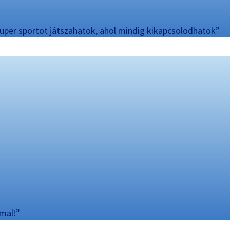
uper sportot játszahatok, ahol mindig kikapcsolodhatok”
mal!”