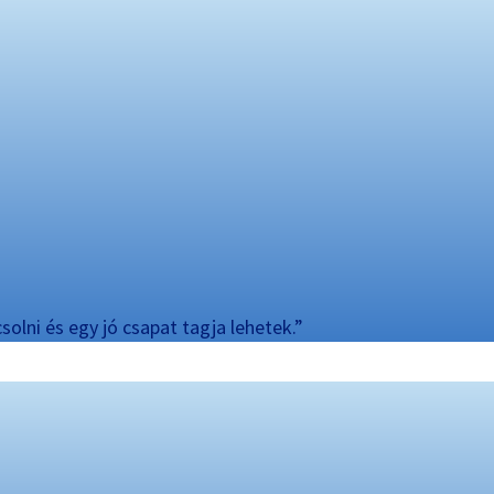
solni és egy jó csapat tagja lehetek.”