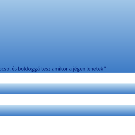
csol és boldoggá tesz amikor a jégen lehetek.”