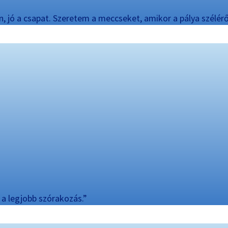
jó a csapat. Szeretem a meccseket, amikor a pálya széléről
 a legjobb szórakozás.”