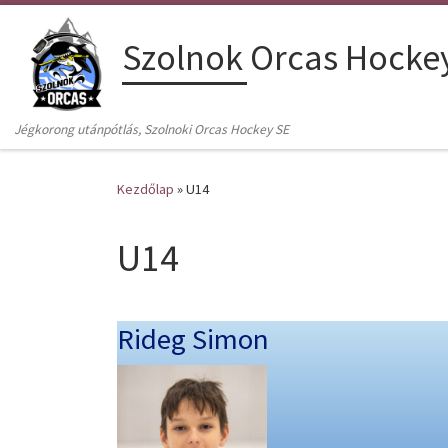
Skip to content
Szolnok Orcas Hocke
Jégkorong utánpótlás, Szolnoki Orcas Hockey SE
Kezdőlap
»
U14
U14
Rideg Simon