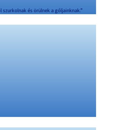
 szurkolnak és örülnek a góljainknak.”