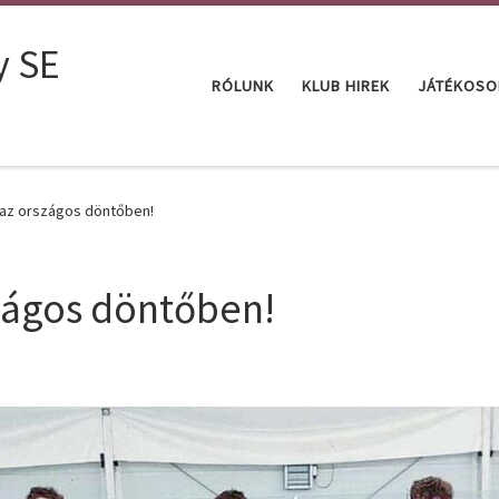
y SE
RÓLUNK
KLUB HIREK
JÁTÉKOSO
 az országos döntőben!
zágos döntőben!