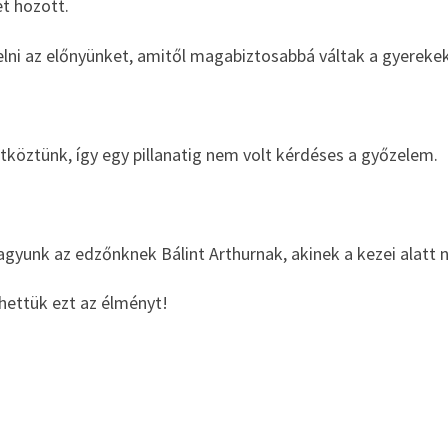
t hozott.
ni az előnyünket, amitől magabiztosabbá váltak a gyerekek 
köztünk, így egy pillanatig nem volt kérdéses a győzelem.
gyunk az edzőnknek Bálint Arthurnak, akinek a kezei alatt 
lhettük ezt az élményt!