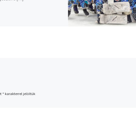
et
*
karakterrel jelöltük