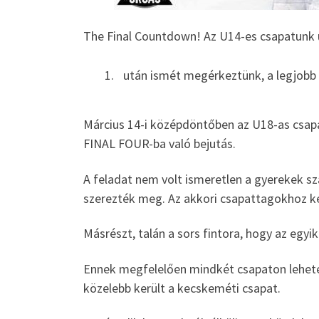
The Final Countdown! Az U14-es csapatunk 
után ismét megérkeztünk, a legjobb
Március 14-i középdöntőben az U18-as csapa
FINAL FOUR-ba való bejutás.
A feladat nem volt ismeretlen a gyerekek sz
szerezték meg. Az akkori csapattagokhoz ké
Másrészt, talán a sors fintora, hogy az egyik
Ennek megfelelően mindkét csapaton lehetet
közelebb került a kecskeméti csapat.