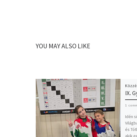
YOU MAY ALSO LIKE
Közzé
IX. 
1 com
Idén s
Világb
és Tót
akik e