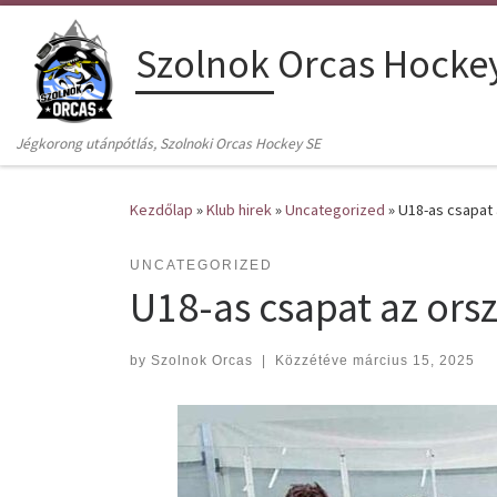
Skip to content
Szolnok Orcas Hocke
Jégkorong utánpótlás, Szolnoki Orcas Hockey SE
Kezdőlap
»
Klub hirek
»
Uncategorized
»
U18-as csapat
UNCATEGORIZED
U18-as csapat az ors
by
Szolnok Orcas
|
Közzétéve
március 15, 2025