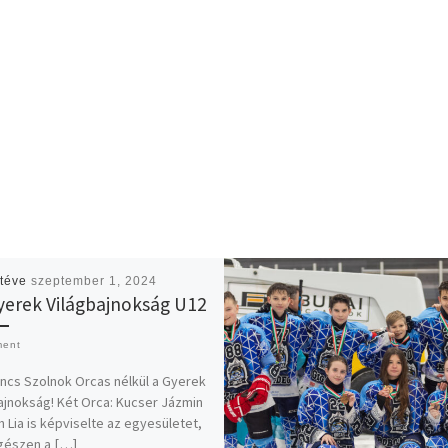
téve
szeptember 1, 2024
Gyerek Világbajnokság U12
ment
incs Szolnok Orcas nélkül a Gyerek
ajnokság! Két Orca: Kucser Jázmin
h Lia is képviselte az egyesületet,
gészen a […]