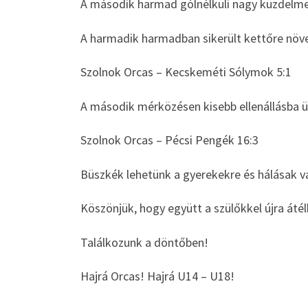
A második harmad gólnélküli nagy küzdelme
A harmadik harmadban sikerült kettőre növel
Szolnok Orcas – Kecskeméti Sólymok 5:1
A második mérközésen kisebb ellenállásba üt
Szolnok Orcas – Pécsi Pengék 16:3
Büszkék lehetünk a gyerekekre és hálásak va
Köszönjük, hogy együtt a szülőkkel újra áté
Találkozunk a döntőben!
Hajrá Orcas! Hajrá U14 – U18!