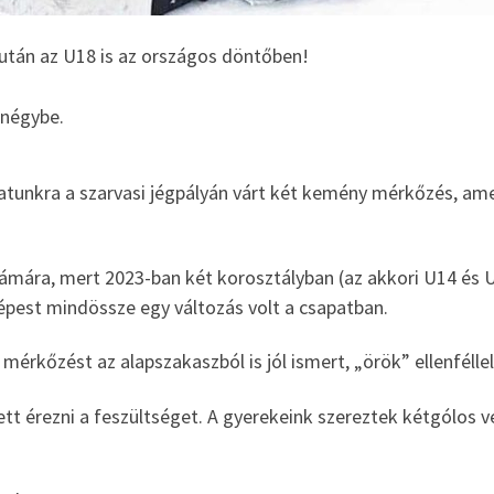
után az U18 is az országos döntőben!
 négybe.
tunkra a szarvasi jégpályán várt két kemény mérkőzés, ame
ámára, mert 2023-ban két korosztályban (az akkori U14 és U1
pest mindössze egy változás volt a csapatban.
 mérkőzést az alapszakaszból is jól ismert, „örök” ellenféll
t érezni a feszültséget. A gyerekeink szereztek kétgólos 